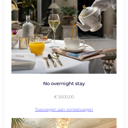
a
n
t
a
l
No overnight stay
€
5500,00
Toevoegen aan winkelwagen