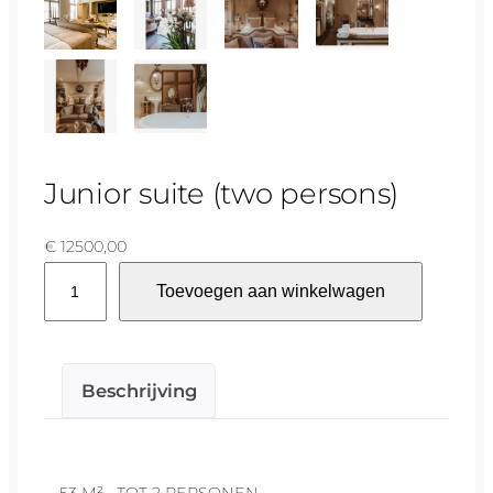
Junior suite (two persons)
€
12500,00
J
Toevoegen aan winkelwagen
u
n
i
Beschrijving
o
r
s
u
53 M² • TOT 2 PERSONEN